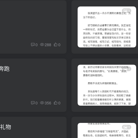
1
0
288
0
奔跑
1
0
356
0
的礼物
1