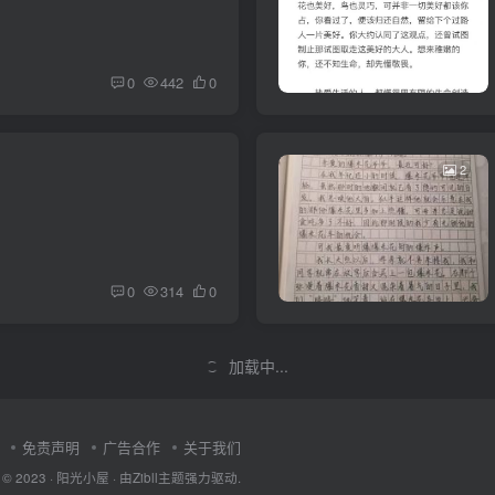
0
442
0
2
0
314
0
加载中...
免责声明
广告合作
关于我们
 © 2023 ·
阳光小屋
· 由
Zibll主题
强力驱动.