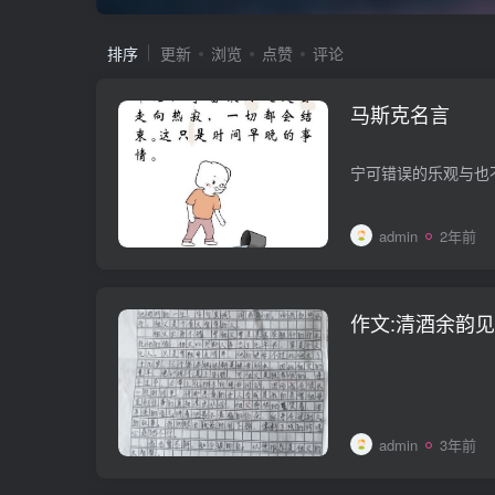
排序
更新
浏览
点赞
评论
马斯克名言
宁可错误的乐观与也
admin
2年前
作文:清酒余韵
admin
3年前