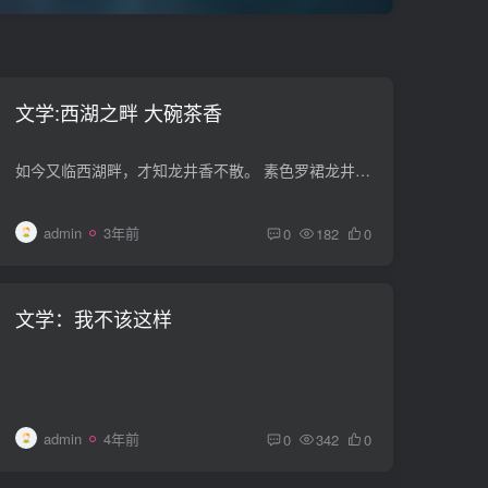
文学:西湖之畔 大碗茶香
如今又临西湖畔，才知龙井香不散。 素色罗裙龙井香，一碗香茶暖四方。 西湖自有湖水绿，西湖龙井香不去。 [success][/success]
admin
3年前
0
182
0
文学：我不该这样
admin
4年前
0
342
0