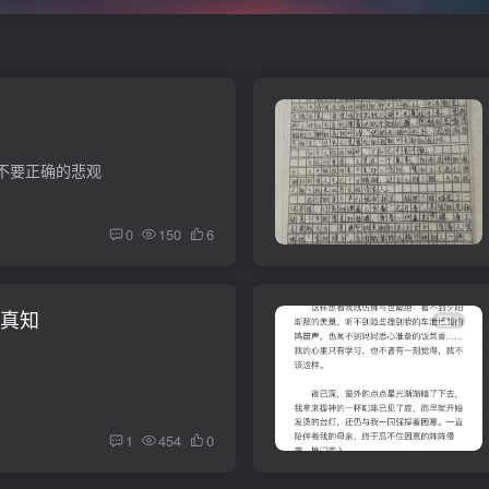
不要正确的悲观
0
150
6
见真知
1
1
454
0