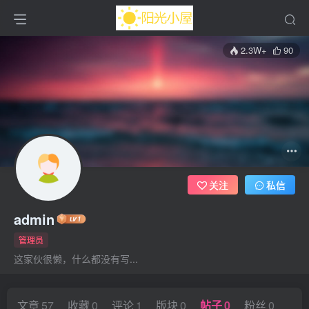
2.3W+
90
关注
私信
admin
管理员
这家伙很懒，什么都没有写...
文章
57
收藏
0
评论
1
版块
0
帖子
0
粉丝
0