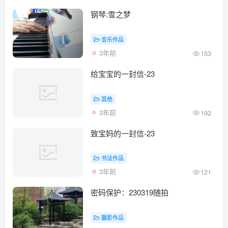
钢琴:雪之梦
音乐作品
3年前
153
给宝宝的一封信-23
其他
3年前
192
致宝妈的一封信-23
书法作品
3年前
121
密码保护：230319随拍
摄影作品