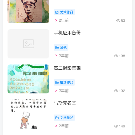
美术作品
2年前
83
手机应用备份
其他
2年前
138
高二摄影集锦
摄影作品
2年前
132
马斯克名言
文学作品
2年前
149