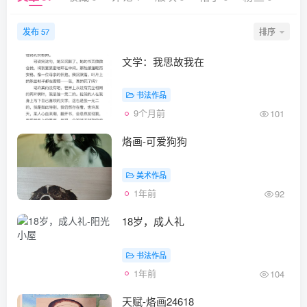
发布
排序
57
文学：我思故我在
书法作品
9个月前
101
烙画-可爱狗狗
美术作品
1年前
92
18岁，成人礼
书法作品
1年前
104
天赋-烙画24618