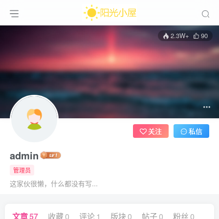
2.3W+
90
关注
私信
admin
管理员
这家伙很懒，什么都没有写...
文章
57
收藏
0
评论
1
版块
0
帖子
0
粉丝
0