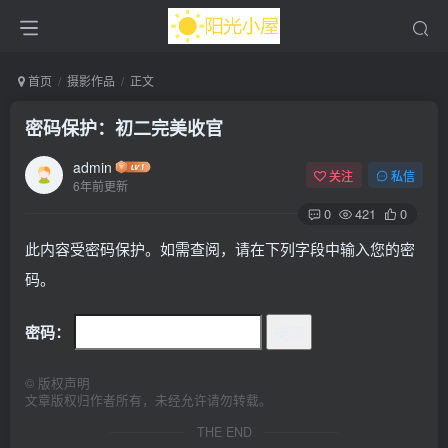
首页
摄影作品
正文
密码保护：初二完美收官
admin
关注
私信
6年前更新
0
421
0
此内容受密码保护。如需查阅，请在下列字段中输入您的密
码。
密码：
©
版权声明
文章版权归作者所有，未经允许请勿转载。
THE END