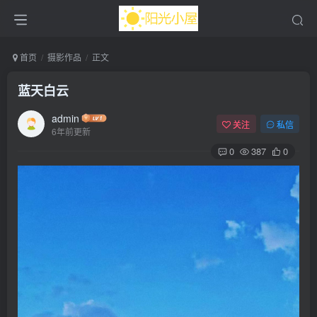
首页
摄影作品
正文
蓝天白云
admin
关注
私信
6年前更新
0
387
0